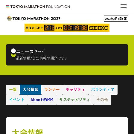
2027年3月7日(日)
days
開催まであと
ニュース
News
最新情報/告知情報の紹介です。
一覧
大会情報
ランナー
チャリティ
ボランティア
イベント
AbbottWMM
サステナビリティ
その他
大会情報