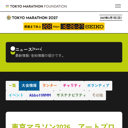
2027年3月7日(日)
days
開催まであと
ニュース
News
最新情報/告知情報の紹介です。
一覧
大会情報
ランナー
チャリティ
ボランティア
イベント
AbbottWMM
サステナビリティ
その他
東京マラソン2026 アートプロ