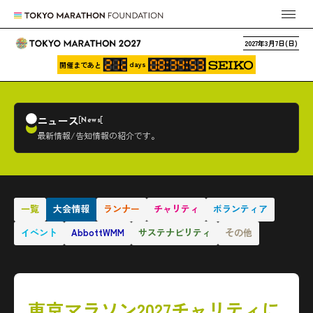
2027年3月7日(日)
days
開催まであと
ニュース
News
最新情報/告知情報の紹介です。
一覧
大会情報
ランナー
チャリティ
ボランティア
イベント
AbbottWMM
サステナビリティ
その他
東京マラソン2027チャリティに