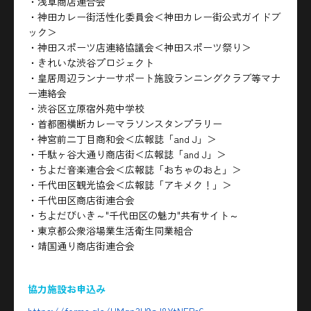
・浅草商店連合会
・神田カレー街活性化委員会＜神田カレー街公式ガイドブ
ック＞
・神田スポーツ店連絡協議会＜神田スポーツ祭り＞
・きれいな渋谷プロジェクト
・皇居周辺ランナーサポート施設ランニングクラブ等マナ
ー連絡会
・渋谷区立原宿外苑中学校
・首都圏横断カレーマラソンスタンプラリー
・神宮前二丁目商和会＜広報誌「and J」＞
・千駄ヶ谷大通り商店街＜広報誌「and J」＞
・ちよだ音楽連合会＜広報誌「おちゃのおと」＞
・千代田区観光協会＜広報誌「アキメク！」＞
・千代田区商店街連合会
・ちよだびいき～"千代田区の魅力"共有サイト～
・東京都公衆浴場業生活衛生同業組合
・靖国通り商店街連合会
協力施設お申込み
https://forms.gle/HMgp3U9aJ8YtNEPs6