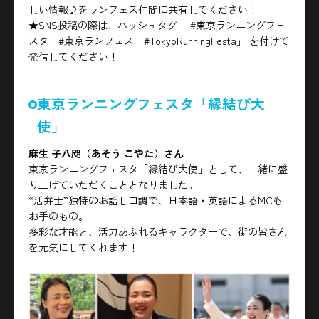
しい情報♪をランフェス仲間に共有してください！
★SNS投稿の際は、ハッシュタグ 「#東京ランニングフェ
スタ #東京ランフェス #TokyoRunningFesta」 を付けて
発信してください！
東京ランニングフェスタ「縁結び大
使」
麻生 子八咫（あそう こやた）さん
東京ランニングフェスタ「縁結び大使」として、一緒に盛
り上げていただくこととなりました。
“活弁士”独特のお話し口調で、日本語・英語によるMCも
お手のもの。
多彩な才能と、活力あふれるキャラクターで、街の皆さん
を元気にしてくれます！