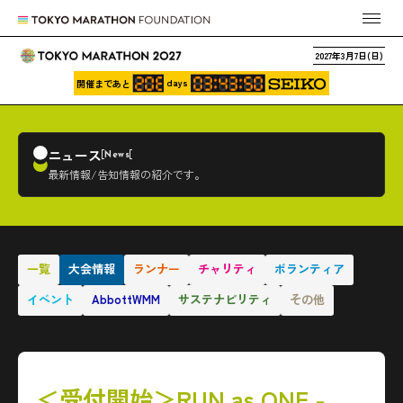
2027年3月7日(日)
days
開催まであと
ニュース
News
最新情報/告知情報の紹介です。
一覧
大会情報
ランナー
チャリティ
ボランティア
イベント
AbbottWMM
サステナビリティ
その他
＜受付開始＞RUN as ONE -