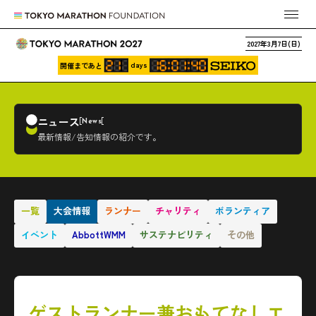
2027年3月7日(日)
days
開催まであと
ニュース
News
最新情報/告知情報の紹介です。
一覧
大会情報
ランナー
チャリティ
ボランティア
イベント
AbbottWMM
サステナビリティ
その他
ゲストランナー兼おもてなしエ