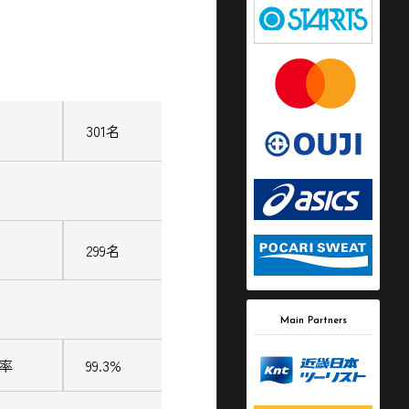
301名
299名
Main Partners
走率
99.3%