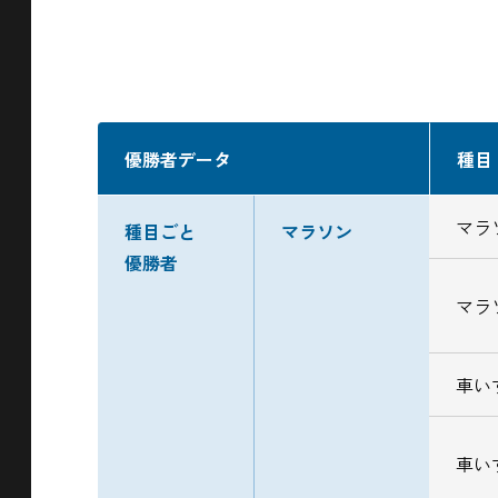
優勝者データ
種目
マラ
種目ごと
マラソン
優勝者
マラ
車い
車い