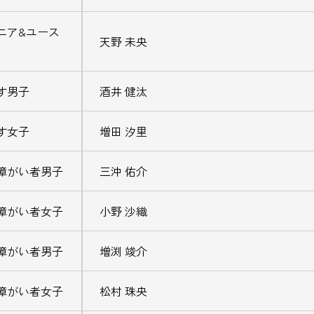
ニア&ユース
天野 未央
す男子
酒井 健汰
す女子
増田 汐里
障がい者男子
三沖 佑介
障がい者女子
小野 沙織
障がい者男子
増渕 竣介
障がい者女子
松村 珠央