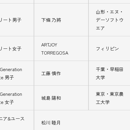
山形・エヌ・
リート男子
下條 乃將
デーソフトウ
エア
ARTJOY
リート女子
フィリピン
TORREGOSA
Generation
千葉・早稲田
工藤 慎作
ete 男子
大学
Generation
東京・東京農
城島 陽和
ete 女子
工大学
ニア&ユース
松川 睦月