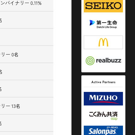
／ノンバイナリー 0.11%
名
リー 0名
名
Active Partners
名
リー 13名
名