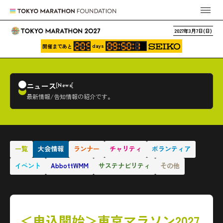
2027年3月7日(日)
days
開催まであと
ニュース
News
最新情報/告知情報の紹介です。
一覧
大会情報
ランナー
チャリティ
ボランティア
イベント
AbbottWMM
サステナビリティ
その他
＜申込開始＞東京マラソン2027