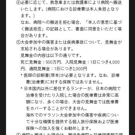
④必要に応じて、救急車または救護車により病院へ搬送
いたします。(病院における診療費は本人負担となり
ます。)
なお、病院への搬送を拒む場合、「本人の意思に基づ
く搬送拒否」の記録として、書面に同意をいただく場
合があります。
⑤大会参加中の傷害または疾病事故について、見舞金が
支給される場合があります。
見舞金の内容は以下の通りです。
死亡見舞金：500万円、入院見舞金：1日につき4,000
円、通院見舞金：1日につき2,000円
* 医師の診断書(原本)が必要となります。なお、診療
費(治療費)に対する保険ではありません。
* 日本国内以外に居住するランナーが、日本の病院で
治療を受けたり入院した場合の医療費は非常に高
額になり、多くの場合、大会の見舞金では医療費
をカバーすることができません。
海外でのマラソン大会参加中の傷害や疾病につい
て十分な補償を提供する個人旅行保険および医療
保険への加入を強くお勧めします。
⑥ 病院へ搬送した場合は、搬送先病院へ診療録情報の提