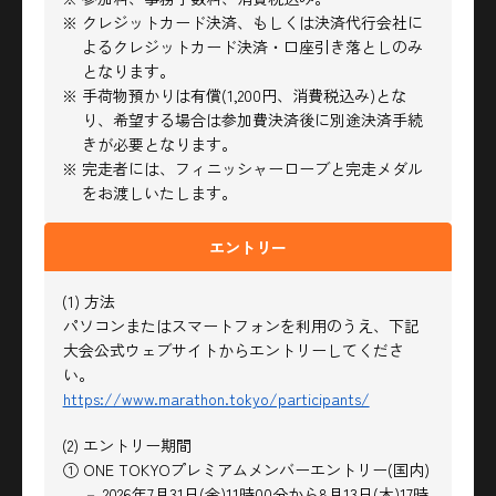
※ クレジットカード決済、もしくは決済代行会社に
よるクレジットカード決済・口座引き落としのみ
となります。
※ 手荷物預かりは有償(1,200円、消費税込み)とな
り、希望する場合は参加費決済後に別途決済手続
きが必要となります。
※ 完走者には、フィニッシャーローブと完走メダル
をお渡しいたします。
エントリー
(1) 方法
パソコンまたはスマートフォンを利用のうえ、下記
大会公式ウェブサイトからエントリーしてくださ
い。
https://www.marathon.tokyo/participants/
(2) エントリー期間
① ONE TOKYOプレミアムメンバーエントリー(国内)
－ 2026年7月31日(金)11時00分から8月13日(木)17時