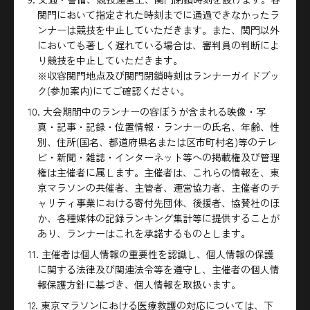
関門において指定された時刻までに通過できなかったラ
ンナーは競技を中止していただきます。また、関門以外
においても著しく遅れている場合は、審判員の判断によ
り競技を中止していただきます。
※収容関門地点及び関門閉鎖時刻はランナーガイドブッ
ク(参加案内)にてご確認ください。
10. 大会期間中のランナーの容ぼうが含まれる映像・写
真・記事・記録・位置情報・ランナーの氏名、年齢、性
別、住所(国名、都道府県名または区市町村名)等のテレ
ビ・新聞・雑誌・インターネット等への掲載権及び管理
権は主催者に属します。主催者は、これらの情報を、東
京マラソンの共催者、主管者、運営協力者、主催者のチ
ャリティ事業における寄付先団体、後援者、協賛社のほ
か、各種媒体の記録ランキング集計等に提供することが
あり、ランナーはこれを承諾するものとします。
11. 主催者は個人情報の重要性を認識し、個人情報の保護
に関する法律及び関連法令等を遵守し、主催者の個人情
報保護方針に基づき、個人情報を取扱います。
12. 東京マラソンにおける医療救護の対応については、下