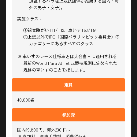
加盟するパラ陸上競技団体が推薦する国内・海
外の男子・女子)。
実施クラス：
①視覚障がいT11/T12、車いすT53/T54
②上記以外でIPC（国際パラリンピック委員会）の
カテゴリーにあるすべてのクラス
※ 車いすのレース仕様車とは大会当日に適用される
最新のWorld Para Athletics競技規則に定められた
規格の車いすのことを指します。
定員
40,000名
参加費
国内19,800円、海外230ドル
※ 参加料、事務手数料、消費税込み。