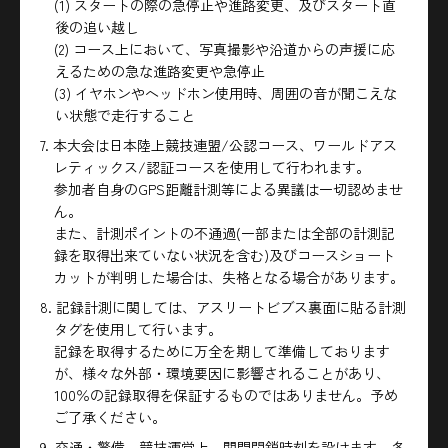
(1) スタートの際の急停止や進路変更、及びスタート直
後の追い越し
(2) コース上において、写真撮影や沿道からの声援に応
えるための急な進路変更や急停止
(3) イヤホンやヘッドホン使用時、周囲の音が聞こえな
い状態で走行すること
7. 本大会は日本陸上競技連盟/公認コース、ワールドアス
レティックス/認証コースを使用して行われます。
参加者自身のGPS距離計測等による異議は一切認めませ
ん。
また、計測ポイントの不通過(一部または全部の計測記
録を取得出来ていない状況を含む)及びコースショート
カットが判明した場合は、失格となる場合があります。
8. 記録計測に関しては、アスリートビブス裏面に貼る計測
タグを使用して行います。
記録を取得するために万全を期して準備しております
が、様々な外部・環境要因に影響されることがあり、
100％の記録取得を保証するものではありません。予め
ご了承ください。
9. 交通・警備、競技運営上、関門閉鎖時刻を設けます。各