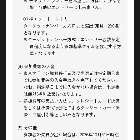
※ チャリティランナーを希望した方は、いかなる
場合も他のエントリーは出来ません。
④ 準エリートエントリー
ターゲットナンバー方式による選出(定員：280名)
となります。
※ターゲットナンバー方式：エントリー者数が定
員程度になるよう参加基準タイムを設定する方
式となります。
(4) 参加費等の入金
－ 東京マラソン権利移行者及び当選者は指定期日ま
でに参加費等の入金手続きを完了してください。
なお、指定期日までに入金がない場合は、出走権
は無効(権利放棄)となります。
－ 参加費等の支払い方法は、クレジットカード決済
もしくは決済代行会社によるクレジットカード決
済・口座引き落としのみとなります。
(5) その他
－ 参加者の欠員が出た場合は、2026年10月31日時点