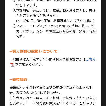
供を求めます。
⑦救護対応にあたっては、救命活動を最優先とし、異性
が対応する場合があります。
(AEDの使用、胸骨圧迫、救護所等における対応等。)
⑧アスリートビブス(ゼッケン)裏面への情報記載にご協
力ください。万が一の救護医療対応の際に非常に有効
です。
個人情報の取扱いについて
一般財団法人東京マラソン財団個人情報保護方針は
こちら
をご確認ください。
競技規約
競技規則、その他の法令及び公序良俗に反するような出
走、及び次の1から12は認めません。
主催者がこれらに該当すると判断した場合は大会への参加
を認めず、レース開始後に競技を中止させることがありま