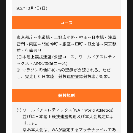
2027年3月7日(日)
コース
東京都庁～水道橋～上野広小路～神田～日本橋～浅草
雷門～両国～門前仲町～銀座～田町～日比谷～
東京駅
前・行幸通り
(日本陸上競技連盟/公認コース、ワールドアスレティ
ックス・AIMS/認証コース)
※ マラソンの他に40kmの記録が公認される。ただ
し、完走した日本陸上競技連盟登録競技者が対象。
競技規則
(1) ワールドアスレティックス(WA：World Athletics)
並びに日本陸上競技連盟規則及び本大会規定によ
ります。
なお本大会は、WAが認定するプラチナラベルであ