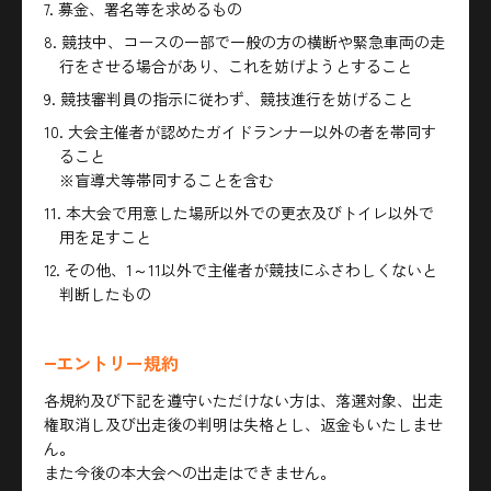
7. 募金、署名等を求めるもの
8. 競技中、コースの一部で一般の方の横断や緊急車両の走
行をさせる場合があり、これを妨げようとすること
9. 競技審判員の指示に従わず、競技進行を妨げること
10. 大会主催者が認めたガイドランナー以外の者を帯同す
ること
※盲導犬等帯同することを含む
11. 本大会で用意した場所以外での更衣及びトイレ以外で
用を足すこと
12. その他、1～11以外で主催者が競技にふさわしくないと
判断したもの
エントリー規約
各規約及び下記を遵守いただけない方は、落選対象、出走
権取消し及び出走後の判明は失格とし、返金もいたしませ
ん。
また今後の本大会への出走はできません。