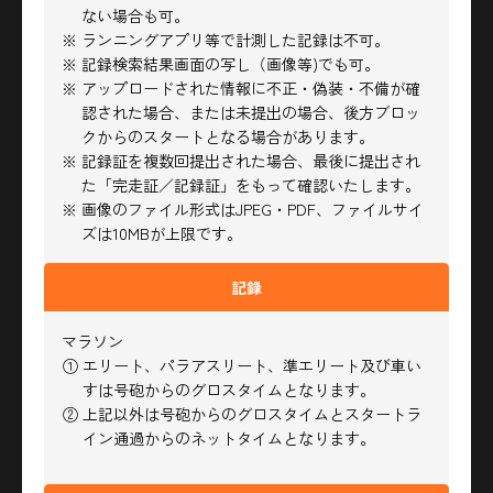
ない場合も可。
※ ランニングアプリ等で計測した記録は不可。
※ 記録検索結果画面の写し（画像等)でも可。
※ アップロードされた情報に不正・偽装・不備が確
認された場合、または未提出の場合、後方ブロッ
クからのスタートとなる場合があります。
※ 記録証を複数回提出された場合、最後に提出され
た「完走証／記録証」をもって確認いたします。
※ 画像のファイル形式はJPEG・PDF、ファイルサイ
ズは10MBが上限です。
記録
マラソン
① エリート、パラアスリート、準エリート及び車い
すは号砲からのグロスタイムとなります。
② 上記以外は号砲からのグロスタイムとスタートラ
イン通過からのネットタイムとなります。