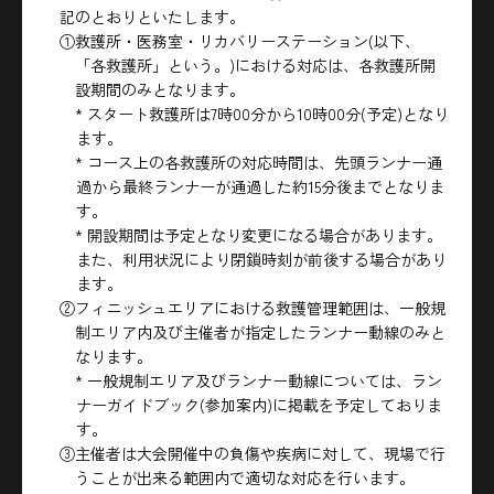
記のとおりといたします。
①救護所・医務室・リカバリーステーション(以下、
「各救護所」という。)における対応は、各救護所開
設期間のみとなります。
* スタート救護所は7時00分から10時00分(予定)となり
ます。
* コース上の各救護所の対応時間は、先頭ランナー通
過から最終ランナーが通過した約15分後までとなりま
す。
* 開設期間は予定となり変更になる場合があります。
また、利用状況により閉鎖時刻が前後する場合があり
ます。
②フィニッシュエリアにおける救護管理範囲は、一般規
制エリア内及び主催者が指定したランナー動線のみと
なります。
* 一般規制エリア及びランナー動線については、ラン
ナーガイドブック(参加案内)に掲載を予定しておりま
す。
③主催者は大会開催中の負傷や疾病に対して、現場で行
うことが出来る範囲内で適切な対応を行います。