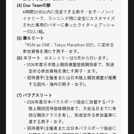
(4) Duo Teamの部
6時間30分以内に完走できる男子・女子・ノンバ
イナリーで、ランニング用に安全にカスタマイズ
された専用のバギーに乗ったライダーとプッシャ
ーの2人1組。
(5) 準エリート
「RUN as ONE - Tokyo Marathon 2027」に定める
参加資格を満たす男子・女子。
(6) エリート
※エントリーは12月から行います。
・2026年度日本陸上競技連盟登録競技者で、別途
定める参加資格を満たす男子・女子。
・招待選手(主催者または日本陸上競技連盟が推薦
する国内・海外の男子・女子)。
(7) パラアスリート
・2026年度日本パラスポーツ協会に加盟するパラ
陸上競技団体登録競技者で、
大会当日までに有
効な競技クラスを有し、別途定める参加基準に
達する男子・女子。
・招待選手(主催者または日本パラスポーツ協会に