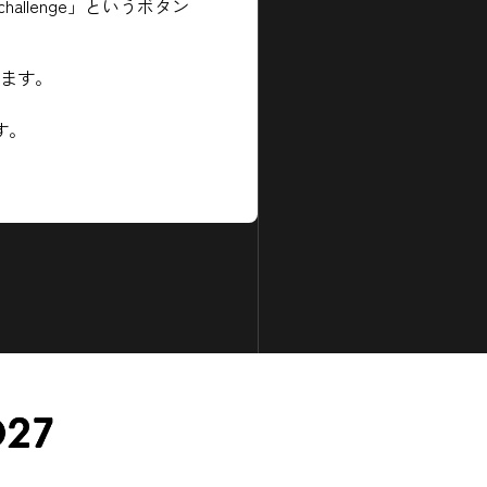
llenge」というボタン
届きます。
す。