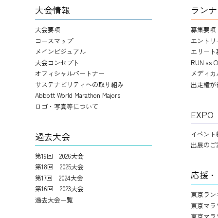
大会情報
ランナ
大会要項
募集要項
コースマップ
エントリ
メインビジュアル
エリート
大会コンセプト
RUN as O
オフィシャルパートナー
メディカ
サステナビリティへの取り組み
出走権が
Abbott World Marathon Majors
ロゴ・写真等について
EXPO
イベント
過去大会
出展のご
第19回 2026大会
第18回 2025大会
応援・
第17回 2024大会
第16回 2023大会
東京ラン
過去大会一覧
東京マラ
東京マラ