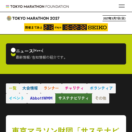
2027年3月7日(日)
days
開催まであと
ニュース
News
最新情報/告知情報の紹介です。
一覧
大会情報
ランナー
チャリティ
ボランティア
イベント
AbbottWMM
サステナビリティ
その他
東京マラソン財団「サステナビ