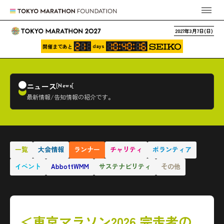
2027年3月7日(日)
days
開催まであと
ニュース
News
最新情報/告知情報の紹介です。
一覧
大会情報
ランナー
チャリティ
ボランティア
イベント
AbbottWMM
サステナビリティ
その他
＜東京マラソン2026 完走者の