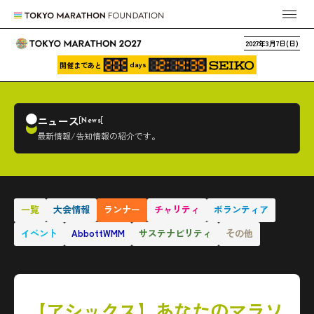
2027年3月7日(日)
days
開催まであと
ニュース
News
最新情報/告知情報の紹介です。
一覧
大会情報
ランナー
チャリティ
ボランティア
イベント
AbbottWMM
サステナビリティ
その他
【アシックス】あなたのマラソ