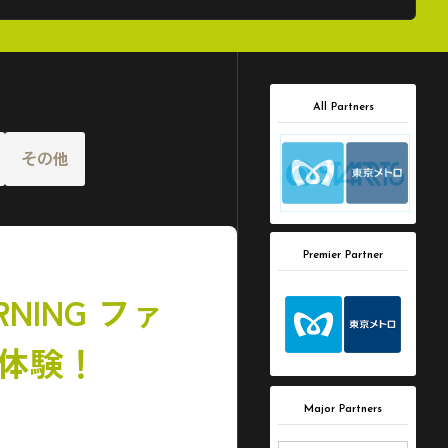
All Partners
その他
Premier Partner
ING ファ
を体験！
Major Partners