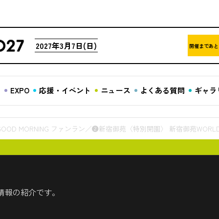
2027年3月7日(日)
開催まであと
ア
EXPO
応援・イベント
ニュース
よくある質問
ギャラ
D MORNING ファンラン／❷新宿御苑〈特別開園〉 新宿御苑WORL
情報の紹介です。