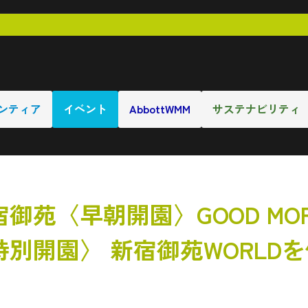
ンティア
イベント
AbbottWMM
サステナビリティ
苑〈早朝開園〉GOOD MORN
別開園〉 新宿御苑WORLD