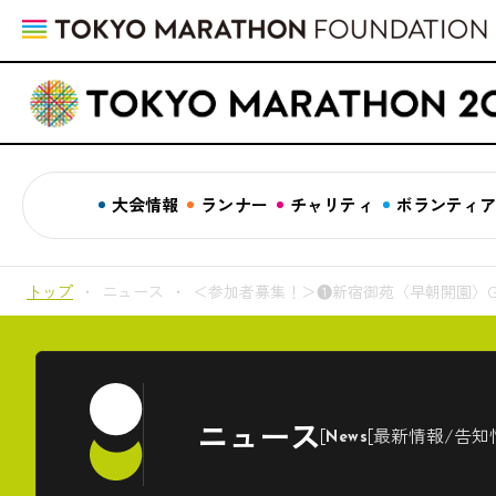
大会情報
ランナー
チャリティ
ボランティ
トップ
ニュース
＜参加者募集！＞❶新宿御苑〈早朝開園〉GOO
ニュース
最新情報/告知
News