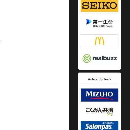
。
Active Partners