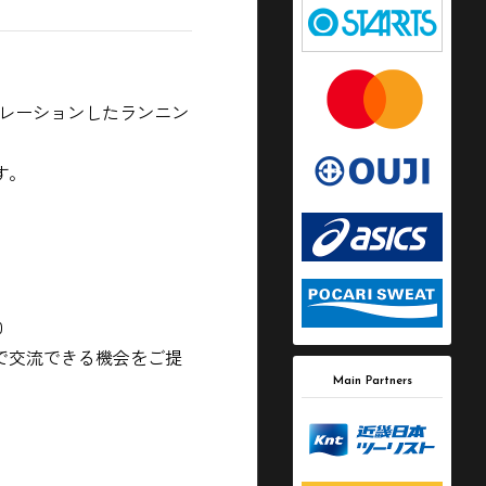
ラボレーションしたランニン
す。
0
で交流できる機会をご提
Main Partners