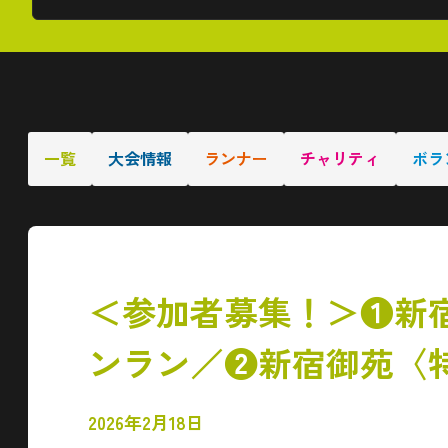
一覧
大会情報
ランナー
チャリティ
ボラ
＜参加者募集！＞❶新宿御
ンラン／❷新宿御苑〈特
2026年2月18日