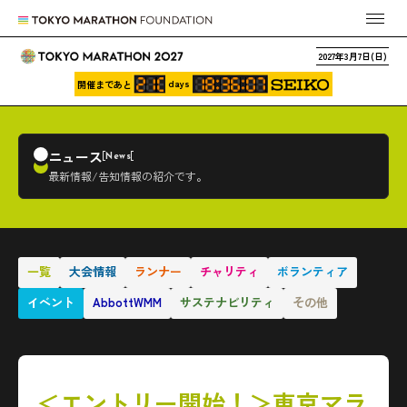
2027年3月7日(日)
days
開催まであと
ニュース
News
最新情報/告知情報の紹介です。
一覧
大会情報
ランナー
チャリティ
ボランティア
イベント
AbbottWMM
サステナビリティ
その他
＜エントリー開始！＞東京マラ