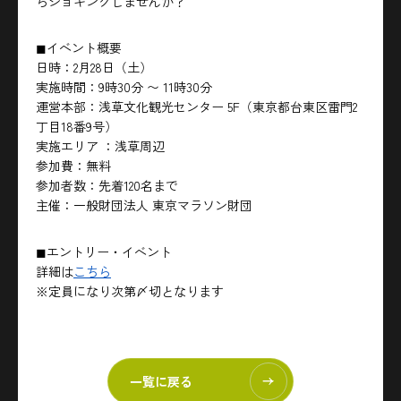
らジョギングしませんか？
◼︎イベント概要
日時：2月28日（土）
実施時間：9時30分 〜 11時30分
運営本部：浅草文化観光センター 5F（東京都台東区雷門2
丁目18番9号）
実施エリア ：浅草周辺
参加費：無料
参加者数：先着120名まで
主催：一般財団法人 東京マラソン財団
◼︎エントリー・イベント
詳細は
こちら
※定員になり次第〆切となります
一覧に戻る