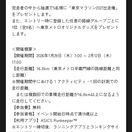
完走者の中から抽選で5名様に「東京マラソン2027出走権」
をプレゼントします。
また、エントリー時に登録した任意の路線グループごとに
1位（全9名）へ東京メトロオリジナルグッズをプレゼント
します。
＜開催概要＞
【開催期間】2026年1月29日（木）7:00 ～ 2月12日（木）
17:00
【走行距離】16.8km（東京メトロ半蔵門線の路線距離と同
じ距離）
※開催期間中における 1 アクティビティ・1 回の計測での
走行距離、
または複数回での累積走行距離が16.8km以上になるよう
に走行してください。
【参加費】無料
【参加資格】イベント開始日時点で満19歳以上
【利用アプリ】ASICS Runkeeper™
※エントリー締切後、ランニングアプリとランキングサイ