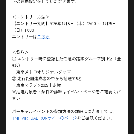
トの連携設定をしていただきます。
＜エントリー方法＞
【エントリー期間】2026年1月8日（木）12:00 ～ 1月25日
（日）17:00
エントリーは
こちら
＜賞品＞
① エントリー時に登録した任意の路線グループ別 1位（全
9名）
・東京メトロオリジナルグッズ
② 走行距離達成者の中から抽選で5名
・東京マラソン2027出走権
※抽選対象者・条件の詳細はイベントページをご確認くだ
さい
バーチャルイベントの参加方法の詳細につきましては、
TMF VIRTUAL RUNサイトのページ
をご確認ください。