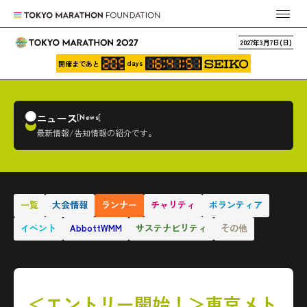
2027年3月7日(日)
days
開催まであと
ニュース
News
最新情報/告知情報の紹介です。
一覧
大会情報
ランナー
チャリティ
ボランティア
イベント
AbbottWMM
サステナビリティ
その他
＜エントリー開始！＞東京メト