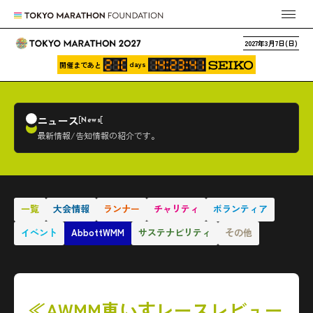
2027年3月7日(日)
days
開催まであと
ニュース
News
最新情報/告知情報の紹介です。
一覧
大会情報
ランナー
チャリティ
ボランティア
イベント
AbbottWMM
サステナビリティ
その他
≪AWMM車いすレースレビュー