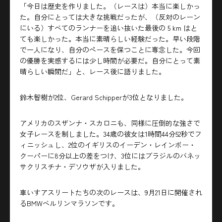
「今日は歴史を作りました。（レースは）本当に楽しかっ
た。自分にとっては大きな挑戦だったが、（反対のレーン
にいる）すべてのランナーを追い抜いた最後の 5 km はと
ても楽しかった。本当に素晴らしい経験だった。早い段階
で一人になり、自分のペースを保つことに専念した。今回
の優勝を実感するには少し時間が必要だ。自分にとって素
晴らしい瞬間だ」と、レース後に語りました。
鈴木智樹が2位、
Gerard Schipper
が3位となりました。
アメリカのスザンナ・スカロニも、同様に圧倒的な強さで
女子レースを制しました。34歳の彼女は1時間44分52秒でフ
ィニッシュし、2位のイギリスのイーデン・レインボー・
クーパーに8分以上の差をつけ、3位にはブラジルのバネッ
サクリスチナ・デソウザが入りました。
車いすアスリートたちの次のレースは、9月21日に開催され
るBMWベルリンマラソンです。