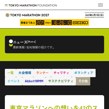
2027年3月7日(日)
days
開催まであと
ニュース
News
最新情報/告知情報の紹介です。
一覧
大会情報
ランナー
チャリティ
ボランティア
イベント
AbbottWMM
サステナビリティ
その他
東京マラソンへの想いを42のス