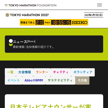
2027年3月7日(日)
days
開催まであと
ニュース
News
最新情報/告知情報の紹介です。
一覧
大会情報
ランナー
チャリティ
ボランティア
イベント
AbbottWMM
サステナビリティ
その他
日本テレビアナウンサーが実