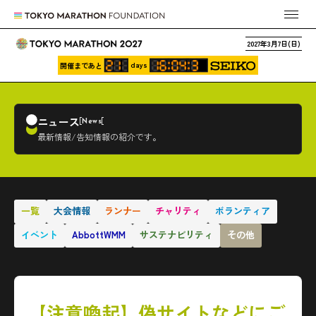
2027年3月7日(日)
days
開催まであと
ニュース
News
最新情報/告知情報の紹介です。
一覧
大会情報
ランナー
チャリティ
ボランティア
イベント
AbbottWMM
サステナビリティ
その他
【注意喚起】偽サイトなどにご