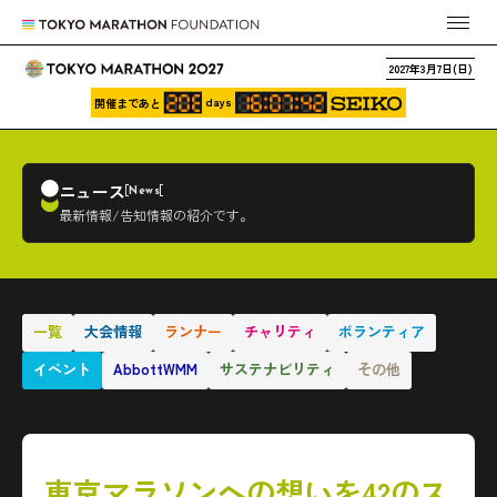
2027年3月7日(日)
days
開催まであと
ニュース
News
最新情報/告知情報の紹介です。
一覧
大会情報
ランナー
チャリティ
ボランティア
イベント
AbbottWMM
サステナビリティ
その他
東京マラソンへの想いを42のス