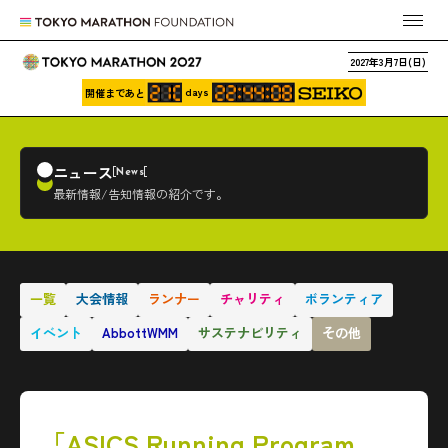
2027年3月7日(日)
days
開催まであと
ニュース
News
最新情報/告知情報の紹介です。
一覧
大会情報
ランナー
チャリティ
ボランティア
イベント
AbbottWMM
サステナビリティ
その他
「ASICS Running Program