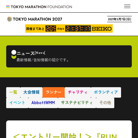
2027年3月7日(日)
days
開催まであと
ニュース
News
最新情報/告知情報の紹介です。
一覧
大会情報
ランナー
チャリティ
ボランティア
イベント
AbbottWMM
サステナビリティ
その他
＜エントリー開始！＞『RUN