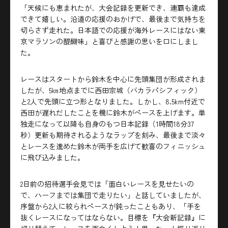
「天候にも恵まれたが、大会記録を更新でき、連覇も達成
できて嬉しい。沿道の応援のおかげで、最後まで気持ちを
切らさず走れた。日本語での応援が海外レースにはない東
京マラソンの醍醐味」と喜びと感謝の思いを口にしまし
た。
レースはスタートから鈴木を中心に先頭集団が形成されま
したが、5㎞地点までに西田宗城（バカラパシフィック）
と2人で先頭に立つ形となりました。しかし、8.5km付近で
西田が遅れだしたことを機に鈴木がペースを上げます。単
独走になって以降も自身のもつ日本記録（1時間18分37
秒）更新も期待されるようなラップを刻み、最後まで淡々
とレースを進めた鈴木が両手を広げて歓喜のフィニッシュ
に飛び込みました。
2日前の招待選手会見では「面白いレースを見せたいの
で、ハーフまでは集団で走りたい」と話していましたが、
序盤から2人に絞られペースが鈍ったこともあり、「手を
抜くレースになってはならない。目標を『大会新記録』に