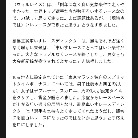
（ウィルレイズ）は、「例年になく良い気象条件で走りや
すかった。世界トップ選手たちが勢ぞろいするレースなの
で、力試しと思って走った。まだ課題はあるが、（現時点
では）いいレースができたと思う」とうなずきました。
副島正純車いすレースディレクターは、風もそれほど強く
なく暖かい天候は、「車いすレースにとってはいい条件だ
った。大きなトラブルなくレースが終了したし、男女とも
大会新記録が樹立されてよかった」と総括しました。
10㎞地点に設定されていた「東京マラソン独自のスプリッ
トタイムボーナス」については、男子は鈴木と西田の2人
が、女子はデブルナー、スカロニ、周の3人が設定タイム
をクリアし、賞金が贈られました。序盤からレースペース
が上がる狙い通りの展開となり、副島車いすレースディレ
クターは「選手も気持ちよく走ってくれたようだし、観客
にも面白いレースになったのではないかと思う」と手応え
を口にしました。