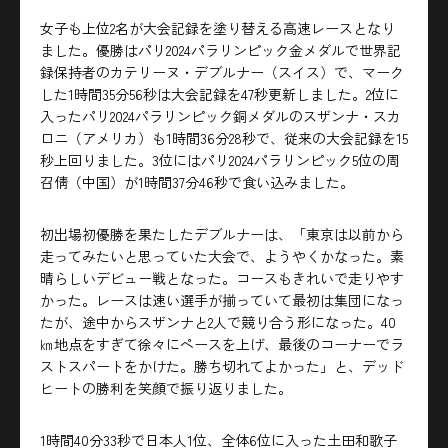
女子も上位2名が大会記録を塗り替える高速レースとなり
ました。優勝はパリ2024パラリンピック金メダルで世界記
録保持者のカテリーヌ・デブルナー（スイス）で、マーク
した1時間35分56秒は大会記録を47秒更新しました。2位に
入ったパリ2024パラリンピック銅メダルのスザンナ・スカ
ロニ（アメリカ）も1時間36分28秒で、従来の大会記録を15
秒上回りました。3位にはパリ2024パラリンピック5位の周
召倩（中国）が1時間37分46秒で食い込みました。
初出場初優勝を果たしたデブルナーは、「東京は以前から
走ってみたいと思っていた大会で、ようやくかなった。素
晴らしいデビュー戦となった。コースもきれいで走りやす
かった。レースは速い選手が揃っていて最初は集団になっ
たが、途中からスザンナと2人で競り合う形になった。40
㎞地点をすぎて徐々にペースを上げ、最後のコーナーでラ
ストスパートをかけた。勝ち切れてよかった」と、デッド
ヒートの勝利を笑顔で振り返りました。
1時間40分33秒で日本人1位、全体6位に入った土田和歌子