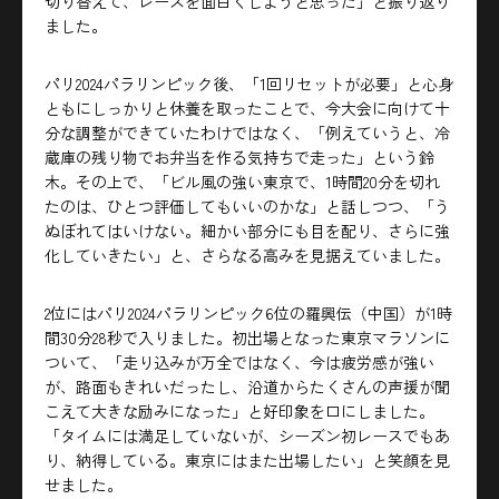
切り替えて、レースを面白くしようと思った」と振り返り
ました。
パリ2024パラリンピック後、「1回リセットが必要」と心身
ともにしっかりと休養を取ったことで、今大会に向けて十
分な調整ができていたわけではなく、「例えていうと、冷
蔵庫の残り物でお弁当を作る気持ちで走った」という鈴
木。その上で、「ビル風の強い東京で、1時間20分を切れ
たのは、ひとつ評価してもいいのかな」と話しつつ、「う
ぬぼれてはいけない。細かい部分にも目を配り、さらに強
化していきたい」と、さらなる高みを見据えていました。
2位にはパリ2024パラリンピック6位の羅興伝（中国）が1時
間30分28秒で入りました。初出場となった東京マラソンに
ついて、「走り込みが万全ではなく、今は疲労感が強い
が、路面もきれいだったし、沿道からたくさんの声援が聞
こえて大きな励みになった」と好印象を口にしました。
「タイムには満足していないが、シーズン初レースでもあ
り、納得している。東京にはまた出場したい」と笑顔を見
せました。