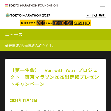
2027年3月7日(日)
days
開催まであと
ニュース
最新情報/告知情報の紹介です。
【第一生命】「Run with You」プロジェ
クト 東京マラソン2025出走権プレゼン
トキャンペーン
2024年11月13日