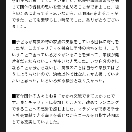
を心から応援してくださいました。応援や事前講習会を通
じて団体の皆様の思いを受け止めることができました。彼
らのために走ってると思いながら、42.195kmを走ることが
できた、とても素晴らしい時間でした。ありがとうござい
ました。
■子どもが病気の時の家族の支援をしている団体に寄付を
したが、このチャリティを機会に団体の内容を知り、こう
いうことで困っている方々がいることを知って、家族が健
常者だと知らないことが多いなと思った。いつ自分の身に
なることか分からないし、病気のことは自分や家族ではど
うしようもないので、治療以外ではなんとか支援していき
たいと思った。いろいろ知る機会となり良かった。
■寄付団体の方々とお目にかかれ交流できてよかったで
す。またチャリティに参加したことで、改めてランニング
できることへの感謝を感じました。マラソンができる幸せ
と社会貢献できる幸せを感じながらゴールを目指す時間は
とても充実していました。