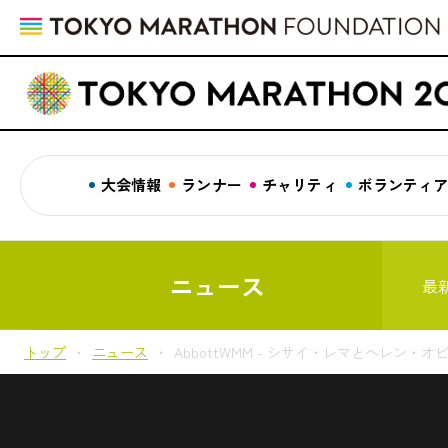
大会情報
ランナー
チャリティ
ボランティ
ニュース
最
トップ
ニュース
AbbottWMM - シサイ・レマとヘレン