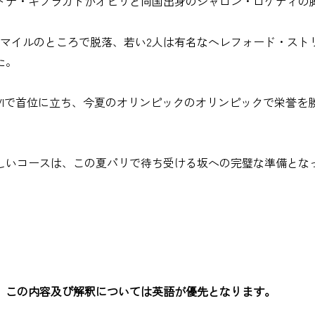
エドナ・キプラガトがオビリと同国出身のシャロン・ロケディの
2マイルのところで脱落、若い2人は有名なヘレフォード・スト
た。
XVIで首位に立ち、今夏のオリンピックの
オリンピックで栄誉を
しいコースは、この夏パリで待ち受ける坂への完璧な準備とな
、この内容及び解釈については英語が優先となります。