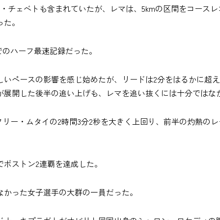
・チェベトも含まれていたが、レマは、5kmの区間をコース
った。
ンでのハーフ最速記録だった。
の厳しいペースの影響を感じ始めたが、リードは2分をはるかに超
が展開した後半の追い上げも、レマを追い抜くには十分ではな
ョフリー・ムタイの2時間3分2秒を大きく上回り、前半の灼熱の
でボストン2連覇を達成した。
なかった女子選手の大群の一員だった。