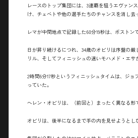
レースのトップ集団には、3連覇を狙うエヴァンス
け、チェベトや他の選手たちのチャンスを消し去
レマが中間地点で記録した60分19秒は、ボスト
‍‍日が昇り続けるにつれ、34歳のオビリは序盤
リル、そしてフィニッシュの速いモハメド・エサ
2時間6分17秒というフィニッシュタイムは、ジ
っていた。
ヘレン・オビリは、（前回と）まったく異なる形
オビリは、後半になるまで手の内を見せようとし