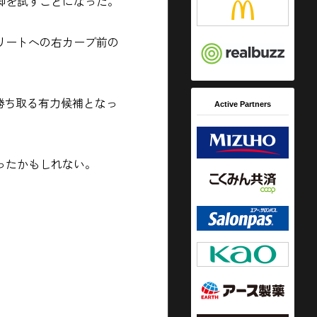
脚を試すことになった。
リートへの右カーブ前の
勝ち取る有力候補
となっ
Active Partners
ったかもしれない。