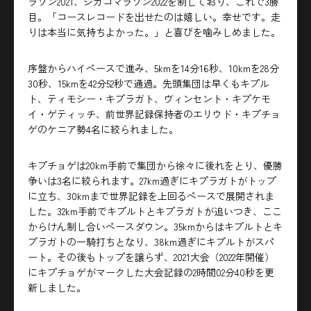
ラソン2021、シカゴマラソン2022を制しており、これで3勝
目。「コースレコードを出せたのは嬉しい。幸せです。走
りは本当に気持ちよかった。」と喜びを噛みしめました。
序盤からハイペースで進み、5kmを14分16秒、10kmを28分
30秒、15kmを42分52秒で通過。先頭集団は早くもキプル
ト、ティモシー・キプラガト、ヴィンセント・キプケモ
イ・ゲティッチ、前世界記録保持者のエリウド・キプチョ
ゲのケニア勢4名に絞られました。
キプチョゲは20km手前で集団から徐々に後れをとり、優勝
争いは3名に絞られます。27km過ぎにキプラガトがトップ
に立ち、30kmまで世界記録を上回るペースで展開されま
した。32km手前でキプルトとキプラガトが追いつき、ここ
からけん制し合いペースダウン。35kmからはキプルトとキ
プラガトの一騎打ちとなり、38km過ぎにキプルトがスパ
ート。その後もトップを譲らず、2021大会（2022年開催）
にキプチョゲがマークした大会記録の2時間02分40秒を更
新しました。