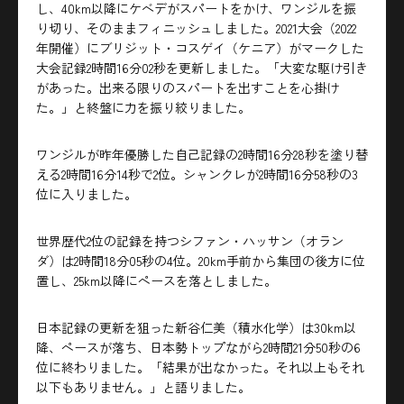
し、40km以降にケベデがスパートをかけ、ワンジルを振
り切り、そのままフィニッシュしました。2021大会（2022
年開催）にブリジット・コスゲイ（ケニア）がマークした
大会記録2時間16分02秒を更新しました。「大変な駆け引き
があった。出来る限りのスパートを出すことを心掛け
た。」と終盤に力を振り絞りました。
ワンジルが昨年優勝した自己記録の2時間16分28秒を塗り替
える2時間16分14秒で2位。シャンクレが2時間16分58秒の3
位に入りました。
世界歴代2位の記録を持つシファン・ハッサン（オラン
ダ）は2時間18分05秒の4位。20km手前から集団の後方に位
置し、25km以降にペースを落としました。
日本記録の更新を狙った新谷仁美（積水化学）は30km以
降、ペースが落ち、日本勢トップながら2時間21分50秒の6
位に終わりました。「結果が出なかった。それ以上もそれ
以下もありません。」と語りました。