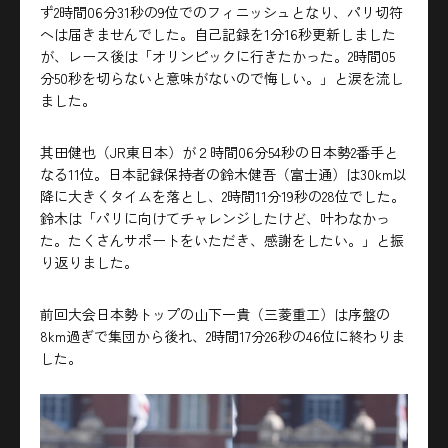
ず2時間06分31秒の9位でのフィニッシュとなり、パリ切符
へは届きませんでした。自己記録を1分16秒更新しました
が、レース後は「オリンピックに行きたかった。2時間05
分50秒を切らないと意味がないので悔しい。」と涙を流し
ました。
其田健也（JR東日本）が２時間06分54秒の日本勢2番手と
なる11位。日本記録保持者の鈴木健吾（富士通）は30km以
降に大きくタイムを落とし、2時間11分19秒の28位でした。
鈴木は「パリに向けてチャレンジしたけど、叶わなかっ
た。たくさんサポートをいただき、感謝をしたい。」と振
り返りました。
前回大会日本勢トップの山下一貴（三菱重工）は序盤の
8km過ぎで集団から後れ、2時間17分26秒の46位に終わりま
した。