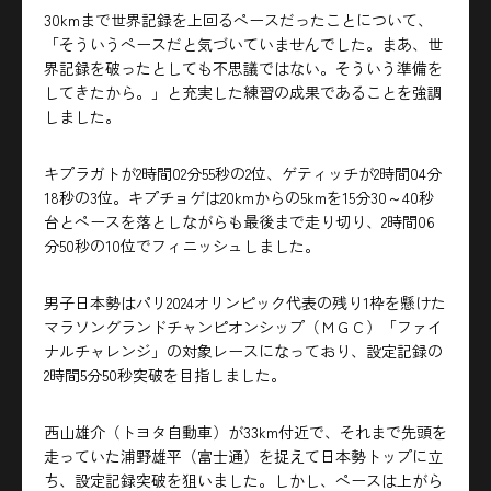
30kmまで世界記録を上回るペースだったことについて、
「そういうペースだと気づいていませんでした。まあ、世
界記録を破ったとしても不思議ではない。そういう準備を
してきたから。」と充実した練習の成果であることを強調
しました。
キプラガトが2時間02分55秒の2位、ゲティッチが2時間04分
18秒の3位。キプチョゲは20kmからの5kmを15分30～40秒
台とペースを落としながらも最後まで走り切り、2時間06
分50秒の10位でフィニッシュしました。
男子日本勢はパリ2024オリンピック代表の残り1枠を懸けた
マラソングランドチャンピオンシップ（ＭＧＣ）「ファイ
ナルチャレンジ」の対象レースになっており、設定記録の
2時間5分50秒突破を目指しました。
西山雄介（トヨタ自動車）が33km付近で、それまで先頭を
走っていた浦野雄平（富士通）を捉えて日本勢トップに立
ち、設定記録突破を狙いました。しかし、ペースは上がら