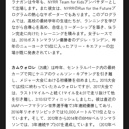
ラナガンは今年も、NYRR Team for Kidsアンバサダーとし
て出場します。また彼女は、NYRRのRun for the Futureプ
ログラムの熱心なサポーターでもあります。このプログラ
ムでは、高校の最終学年の生徒たちが、ランニングを学び
ながら自尊心を高め、自信とリーダーシップを築き、5kラ
ン完走に向けたトレーニングを積みます。女子レースで
は、2018ボストンマラソン優勝者のデジレ・リンデン、昨
年のニューヨークで5位に入ったアリー・キエファーの出
場が既に発表されています。
カムウォロレ
（25歳）は昨年、セントラルパーク内の最終
カーブで同じケニアのウィルソン・キプサングを引き離
し、メジャー大会における初優勝を収めました。2015大会
では2位に終わっていたカムウォロレですが、2017大会で
は、ラスト1マイルへと続く1マイルを4:31で走り抜けて他
を引き離し、2:10:53でフィニッシュしました。彼は直近の
IAAFハーフマラソン世界選手権で3年連続優勝しており、
2016年リオオリンピックでは10,000メートルで11位となっ
ています。そして、2012年から2014年のBMWベルリンマラ
ソンでは、3年連続サブ2:07を達成しています。（2012年ベ