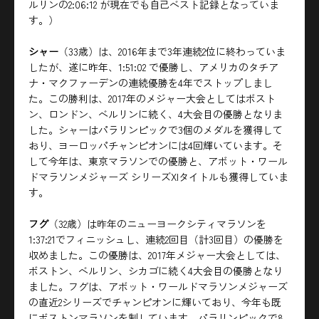
ルリンの2:06:12 が現在でも自己ベスト記録となっていま
す。）
シャー
（33歳）は、2016年まで3年連続2位に終わっていま
したが、遂に昨年、1:51:02 で優勝し、アメリカのタチア
ナ・マクファーデンの連続優勝を4年でストップしまし
た。この勝利は、2017年のメジャー大会としてはボスト
ン、ロンドン、ベルリンに続く、4大会目の優勝となりま
した。シャーはパラリンピックで3個のメダルを獲得して
おり、ヨーロッパチャンピオンには4回輝いています。そ
して今年は、東京マラソンでの優勝と、アボット・ワール
ドマラソンメジャーズ シリーズXIタイトルも獲得していま
す。
フグ
（32歳）は昨年のニューヨークシティマラソンを
1:37:21でフィニッシュし、連続2回目（計3回目）の優勝を
収めました。この優勝は、2017年メジャー大会としては、
ボストン、ベルリン、シカゴに続く4大会目の優勝となり
ました。フグは、アボット・ワールドマラソンメジャーズ
の直近2シリーズでチャンピオンに輝いており、今年も既
にボストンマラソンを制しています。パラリンピックで8