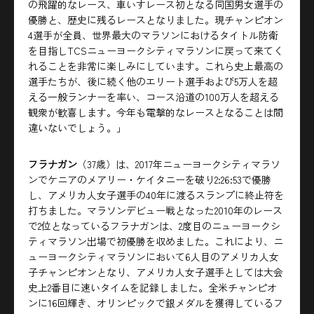
の飛躍的なレース、車いすレース初となる同国男女選手の
優勝と、歴史に残るレースとなりました。現チャンピオン
4選手が全員、世界最大のマラソンにおけるタイトル防衛
を目指しTCSニューヨークシティマラソンに戻って来てく
れることを非常に楽しみにしています。これら史上最高の
選手たちが、後に続く他のエリート選手および5万人を超
える一般ランナーを率い、コース沿道の100万人を超える
観衆が歓喜します。今年も電撃的なレースとなることは間
違いないでしょう。」
フラナガン
（37歳）は、2017年ニューヨークシティマラソ
ンでケニアのメアリー・ケイタニーを破り2:26:53で優勝
し、アメリカ人女子選手の40年に渡るスランプに終止符を
打ちました。マラソンデビュー戦となった2010年のレース
で2位となっているフラナガンは、2度目のニューヨークシ
ティマラソン出場で初優勝を収めました。これにより、ニ
ューヨークシティマラソンにおいて6人目のアメリカ人女
子チャンピオンとなり、アメリカ人女子選手としては大会
史上2番目に速いタイムを記録しました。全米チャンピオ
ンに16回輝き、オリンピックで銀メダルを獲得しているフ