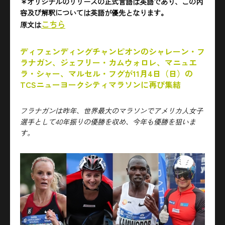
＊オリジナルのリリースの正式言語は英語であり、この内
容及び解釈については英語が優先となります。
こちら
原文
は
ディフェンディングチャンピオンのシャレーン・フ
ラナガン、ジェフリー・カムウォロレ、マニュエ
ラ・シャー、マルセル・フグが11月4日（日）の
TCSニューヨークシティマラソンに再び集結
フラナガンは昨年、世界最大のマラソンでアメリカ人女子
選手として40年振りの優勝を収め、今年も優勝を狙いま
す。