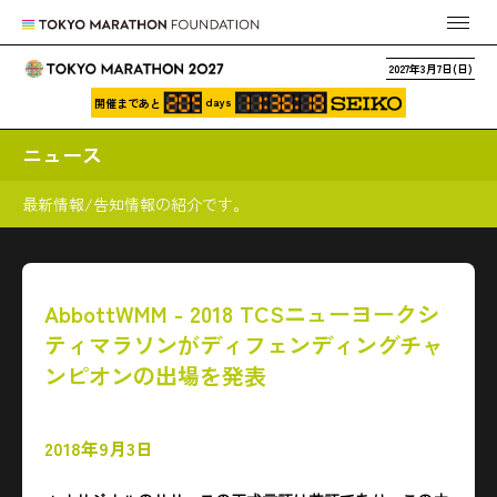
2027年3月7日(日)
days
開催まであと
ニュース
最新情報/告知情報の紹介です。
AbbottWMM - 2018 TCSニューヨークシ
ティマラソンがディフェンディングチャ
ンピオンの出場を発表
2018年9月3日