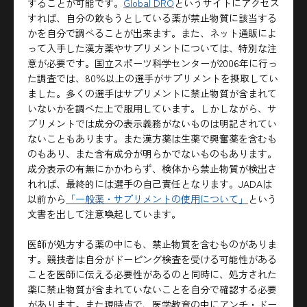
することが可能です。
Global DRO
というサイトにアクセス
すれば、自分の飲もうとしている薬が禁止物質に該当する
かを自分で調べることが出来ます。また、ネット通販によ
って入手した漢方薬やサプリメントについては、特別な注
意が必要です。国立スポーツ科学センターが2006年に行っ
た調査では、80％以上の選手がサプリメントを摂取してい
ました。多くの選手はサプリメントに禁止物質が含まれて
いないかを調べた上で服用しています。しかしながら、サ
プリメントでは成分の表示義務がないものは明記されてい
ないこともあります。また漢方薬は生薬で興奮薬を含むも
のもあり、また含有成分が明らかでないものもあります。
成分表示の有無にかかわらず、検体から禁止物質が検出さ
れれば、最終的には選手の自己責任となります。JADAは
以前から
「一般薬・サプリメントの使用について」
という
文書を出して注意喚起しています。
医師が処方する薬の中にも、禁止物質を含むものがありま
す。競技者は自分がドーピング検査を受ける可能性がある
ことを医師に伝える必要性があるのと同時に、処方された
薬に禁止物質が含まれていないことを自分で確認する必要
があります。また現時点で、医学教育の中にアンチ・ドー