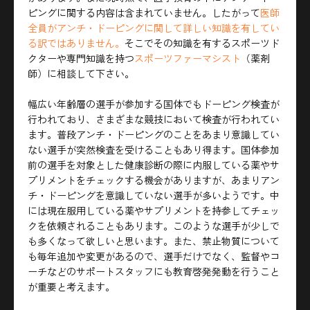
ピングに関する内容は含まれていません。したがって
医師
全員がアンチ・ドーピングに関して詳しい知識を有してい
る訳ではありません。
そこでその知識を有するスポーツド
クターや専門知識を持つ
スポーツファーマシスト
（薬剤
師）に相談して下さい。
幅広い年齢層の選手が参加する国体でもドーピング検査が
行われており、さまざまな競技において検査が行われてい
ます。普段アンチ・ドーピングのことをあまり意識してい
ない選手が突然検査を受けることもあり得ます。国体参加
前の選手を対象とした健康診断の際に内服している薬やサ
プリメントをチェックする機会がありますが、あまりアン
チ・ドーピングを意識していない選手が多いようです。中
には現在服用している薬やサプリメントを持参してチェッ
クを依頼されることもあります。このような選手が少しで
も多くなって欲しいと思います。また、禁止物質について
も毎年追加や変更があるので、選手だけでなく、監督やコ
ーチなどのサポートスタッフにも教育啓発発動を行うこと
が重要と考えます。