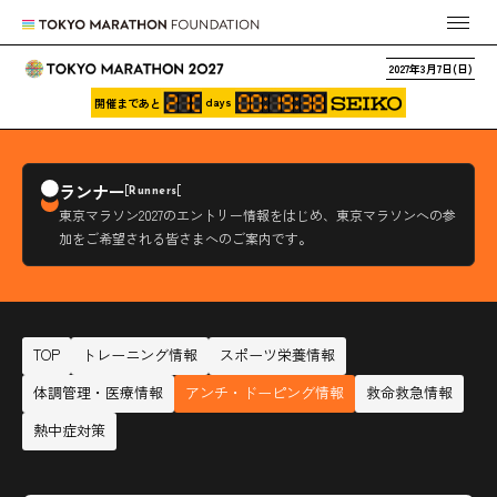
2027年3月7日(日)
days
開催まであと
ランナー
Runners
東京マラソン2027のエントリー情報をはじめ、
東京マラソンへの参
加をご希望される皆さまへのご案内です。
TOP
トレーニング情報
スポーツ栄養情報
体調管理・医療情報
アンチ・ドーピング情報
救命救急情報
熱中症対策