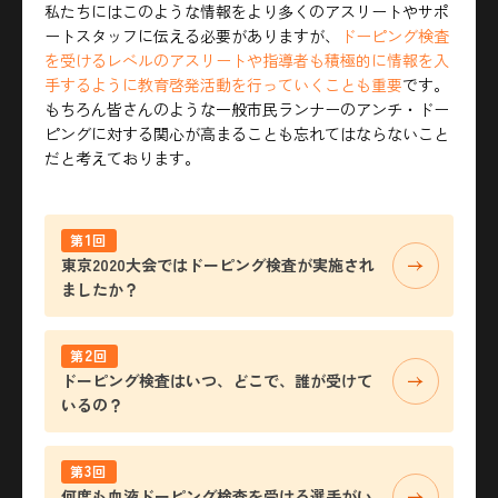
私たちにはこのような情報をより多くのアスリートやサポ
ートスタッフに伝える必要がありますが、
ドーピング検査
を受けるレベルのアスリートや指導者も積極的に情報を入
手するように教育啓発活動を行っていくことも重要
です。
もちろん皆さんのような一般市民ランナーのアンチ・ドー
ピングに対する関心が高まることも忘れてはならないこと
だと考えております。
1
第
回
東京2020大会ではドーピング検査が実施され
ましたか？
2
第
回
ドーピング検査はいつ、どこで、誰が受けて
いるの？
3
第
回
何度も血液ドーピング検査を受ける選手がい