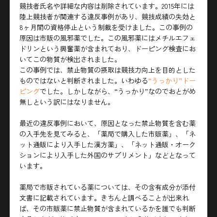
競技者氏名や詳細な内容は削除されています。2015年には
陸上競技者が関連する違反事例があり、競技成績の失効と
8ヶ月間の資格停止という制裁を受けました。この事例の
原因は市販の風邪薬でした。この風邪薬にはメチルエフェ
ドリンという興奮薬が含まれており、ドーピング検査にお
いてこの物質が検出されました。
この事例では、禁止物質の摂取は競技力向上を目的とした
ものではないと判断されました。いわゆる
“うっかり”ドー
ピング
でした。しかしながら、“うっかり”なのでおとがめ
無しという訳にはなりません。
最近の違反事例において、原因となった禁止物質を含む薬
の入手先を見てみると、「薬局で購入した市販薬」、「ネ
ット通販により入手した漢方薬」、「ネット通販・オーク
ションにより入手した外国のサプリメント」などとなって
います。
薬局で市販されている薬については、その含有成分が添付
文書に記載されています。きちんと調べることが出来れ
ば、その市販薬に禁止物質が含まれているかを誰でも判断