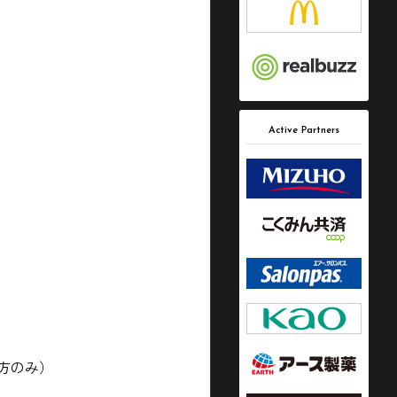
Active Partners
方のみ）