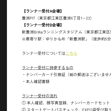
【ランナー受付A会場】
豊洲PIT（東京都江東区豊洲6丁目1−23）
【ランナー受付B会場】
新豊洲Brilliaランニングスタジアム（東京都江東区
※最寄り駅：ゆりかもめ「新豊洲駅」（徒歩約5分
ランナー受付については
こちら
ランナー受付に持参するもの
・ナンバーカード引換証（紙の郵送はございませ
・本人確認書類
ランナー受付の流れ
① 本人確認、顔写真登録、ナンバーカードセッ
② スタートゲートパスチェック、EXPO袋受け取