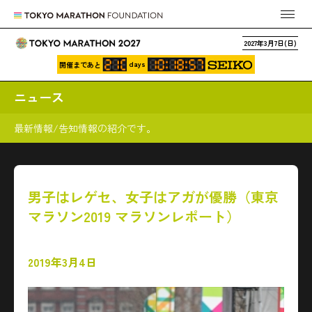
2027年3月7日(日)
days
開催まであと
ニュース
最新情報/告知情報の紹介です。
男子はレゲセ、女子はアガが優勝（東京
マラソン2019 マラソンレポート）
2019年3月4日