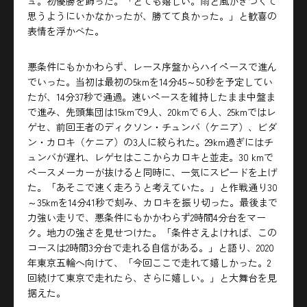
ュ。初優勝を飾った。「とても嬉しい。雨と風がきつくて
思うようにいかなかったが、勝てて良かった。」と歓喜の
表情を浮かべた。
悪条件にもかかわらず、レース序盤からハイペースで進ん
でいった。当初は最初の5kmを14分45～50秒を予定してい
たが、14分37秒で通過。速いペースを維持したまま中盤ま
で進み、先頭集団は15kmで9人、20kmで６人、25kmではレ
ゲセ、前回王者のディクソン・チュンバ（ケニア）、ビダ
ン・カロキ（ケニア）の3人に絞られた。29km過ぎにはチ
ュンバが遅れ、レゲセはここからカロキと並走。30 kmで
ペースメーカーが抜けると同時に、一気にスピードを上げ
た。「あそこで速く走ろうと考えていた。」と作戦通り30
～35kmを14分41秒で刻み、カロキを振り切った。最後まで
力強い走りで、悪条件にもかかわらず2時間4分台をマー
ク。地力の強さを見せつけた。「条件さえよければ、この
コースは2時間3分台で走れる自信がある。」と語り、2020
年東京五輪へ向けて、「今回ここで走れて嬉しかった。2
回続けて東京で走れたら、さらに嬉しい。」と大舞台を見
据えた。