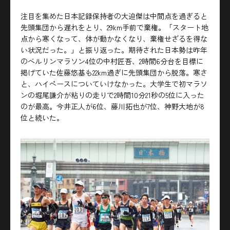
注目を集めた日本記録保持者の大迫傑は中間点を過ぎると
先頭集団から遅れをとり、29km手前で棄権。「スタート地
点から寒くなって、体が動かなくなり、棄権せざるを得な
い状況だった。」と振り返った。期待された日本勢は昨年
のベルリンマラソン4位の中村匠吾、2時間6分台を目標に
掲げていた佐藤悠基も22km過ぎに先頭集団から脱落。寒さ
と、ハイペースについていけなかった。大学生で初マラソ
ンの堀尾謙介が粘りの走りで2時間10分21秒の5位に入った
のが最高。今井正人が6位、藤川拓也が7位、神野大地が8
位と続いた。