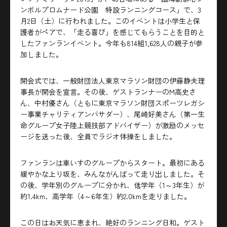
ンボルプロムナード公園 特設ランニングコース」で、3
月2日（土）に行われました。このイベントは小学生と保
護者がペアで、「走る喜び」を感じてもらうことを目的と
したファンランイベント。今年も814組1,628人の親子が参
加しました。
開会式では、一般財団法人東京マラソン財団の伊藤静夫理
事長が開会を宣言。その後、ゲストランナーのM高史さ
ん、中村優さん（ともに東京マラソン財団スポーツレガシ
ー事業チャリティアンバサダー）、尾崎好美さん（第一生
命グループ女子陸上競技部アドバイザー）が激励のメッセ
ージを送った後、全員でラジオ体操をしました。
ファンランは車いすのグループからスタート。最初にある
緩やかな上り坂を、みんながんばって走り出しました。そ
の後、学年別のグループに分かれ、低学年（1～3年生）が
約1.4km、高学年（4～6年生）約2.0kmを走りました。
この日はお天気に恵まれ、絶好のランニング日和。ゲスト