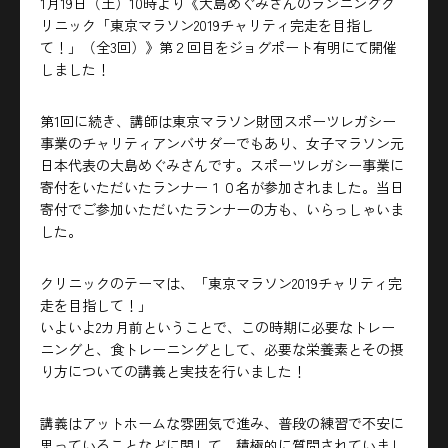
1月19日（土）10時より《大島めぐみさんのランニングク
リニック「東京マラソン2019チャリティ完走を目指し
て！」（全3回）》第２回目をジョグポート有明にて開催
しました！
第1回に続き、講師は東京マラソン財団スポーツレガシー
事業のチャリティアンバサダーでもあり、女子マラソン元
日本代表の大島めぐみさんです。スポーツレガシー事業に
寄付をいただいたランナー１０名が参加されました。当日
寄付でご参加いただいたランナーの方も、いらっしゃいま
した。
クリニックのテーマは、「東京マラソン2019チャリティ完
走を目指して！」
いよいよ2カ月前ということで、この時期に必要なトレー
ニングと、食トレーニングとして、必要な栄養素とその摂
り方についての講義と実技を行いました！
講義はアットホームな雰囲気で進み、普段の練習で不安に
思っていることなどに関して、積極的に質問されていまし