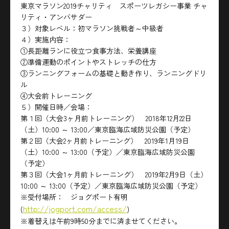
東京マラソン2019チャリティ スポーツレガシー事業 チャ
リティ・アンバサダー
３）対象レベル：初マラソン挑戦者～中級者
４）実施内容：
①長距離ランに役立つ食事方法、栄養講座
②準備運動のポイントやストレッチの仕方
③ランニングフォームの基礎と動き作り、ランニングドリ
ル
④大会前トレーニング
５）開催日時／会場：
第１回（大会3ヶ月前トレーニング） 2018年12月22日
（土）10:00 ～ 13:00／東京臨海広域防災公園（予定）
第２回（大会2ヶ月前トレーニング） 2019年1月19日
（土）10:00 ～ 13:00（予定）／東京臨海広域防災公園
（予定）
第３回（大会1ヶ月前トレーニング） 2019年2月9日（土）
10:00 ～ 13:00（予定）／東京臨海広域防災公園（予定）
※受付場所： ジョグポート有明
http://jogport.com/access/
(
)
※着替えは午前9時50分までに済ませてください。