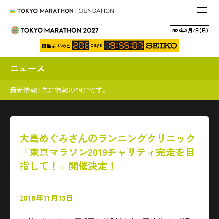
2027年3月7日(日)
days
開催まであと
ニュース
最新情報/告知情報の紹介です。
大島めぐみさんのランニングクリニック
「東京マラソン2019チャリティ完走を目
指して！」開催決定！
2018年11月13日