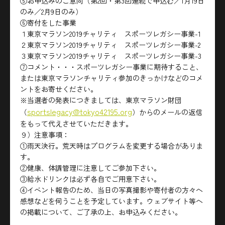
⑤お申込みのご意向（第2回・第3回連続で申込む／1月19日
のみ／2月9日のみ）
⑥寄付をした事業
１東京マラソン2019チャリティ スポーツレガシー事業-1
２東京マラソン2019チャリティ スポーツレガシー事業-2
３東京マラソン2019チャリティ スポーツレガシー事業-3
⑦コメント・・・スポーツレガシー事業に期待すること、
または東京マラソンチャリティ参加のきっかけなどのコメ
ントをお寄せください。
※当選者の発表につきましては、東京マラソン財団
sportslegacy@tokyo42195.org
（
）からのメールの返信
をもって代えさせていただきます。
９）注意事項：
①雨天決行。荒天時はプログラムを変更する場合がありま
す。
②健康、体調管理に注意してご参加下さい。
③給水ドリンクは必ず各自でご用意下さい。
④イベント報告のため、当日の写真撮影や寄付者の方々へ
感想などを伺うことを予定しています。ウェブサイト等へ
の掲載について、ご了承の上、お申込みください。