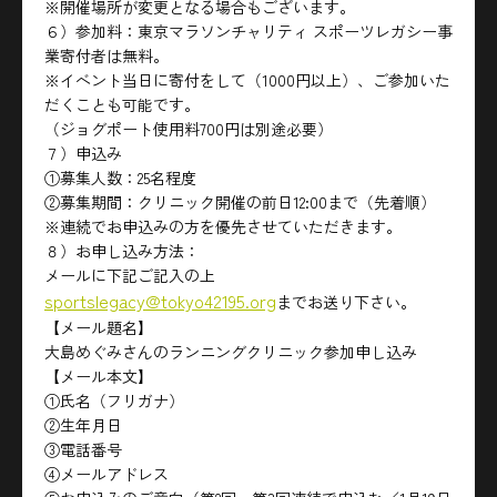
※開催場所が変更となる場合もございます。
６）参加料：東京マラソンチャリティ スポーツレガシー事
業寄付者は無料。
※イベント当日に寄付をして（1000円以上）、ご参加いた
だくことも可能です。
（ジョグポート使用料700円は別途必要）
７）申込み
①募集人数：25名程度
②募集期間：クリニック開催の前日12:00まで（先着順）
※連続でお申込みの方を優先させていただきます。
８）お申し込み方法：
メールに下記ご記入の上
sportslegacy@tokyo42195.org
までお送り下さい。
【メール題名】
大島めぐみさんのランニングクリニック参加申し込み
【メール本文】
①氏名（フリガナ）
②生年月日
③電話番号
④メールアドレス