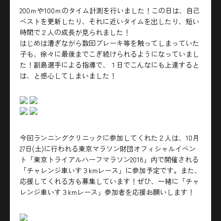
200ｍや100ｍのタイム計測を行いました！この日は、自己
ベストを更新したり、それに近いタイムを出したり、短い
時間で２人の成長が見られました！
はじめは漕ぎながら数回ブレーキ等を触ってしまっていた
子も、徐々に最後までこぎ続けられるようになっていまし
た！副島選手による指導で、１日でこんなにも上達すると
は、と感心してしまいました！
今回ランニングクリニックに参加してくれた２人は、10月
27日(土)に行われる東京マラソン財団オフィシャルイベン
ト「東京トライアルハーフマラソン2018」内で開催される
「チャレンジ車いす３kmレース」に参加予定です。また、
応援してくれる方も募集しています！ぜひ、一緒に「チャ
レンジ車いす３kmレース」参加者を応援お願いします！