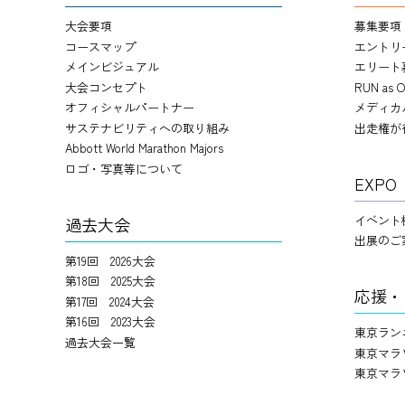
大会要項
募集要項
コースマップ
エントリ
メインビジュアル
エリート
大会コンセプト
RUN as O
オフィシャルパートナー
メディカ
サステナビリティへの取り組み
出走権が
Abbott World Marathon Majors
ロゴ・写真等について
EXPO
イベント
過去大会
出展のご
第19回 2026大会
第18回 2025大会
応援・
第17回 2024大会
第16回 2023大会
東京ラン
過去大会一覧
東京マラ
東京マラ