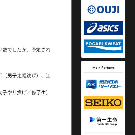
少数でしたが、予定され
Main Partners
手（男子走幅跳び）、江
女子やり投げ／修了生）