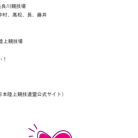
長良川競技場
中村、髙松、長、藤井
園陸上競技場
い！
日本陸上競技連盟公式サイト）