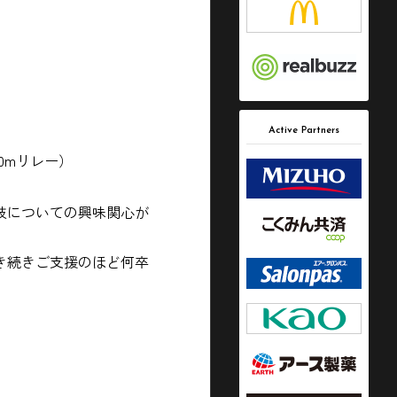
Active Partners
0mリレー）
技についての興味関心が
き続きご支援のほど何卒