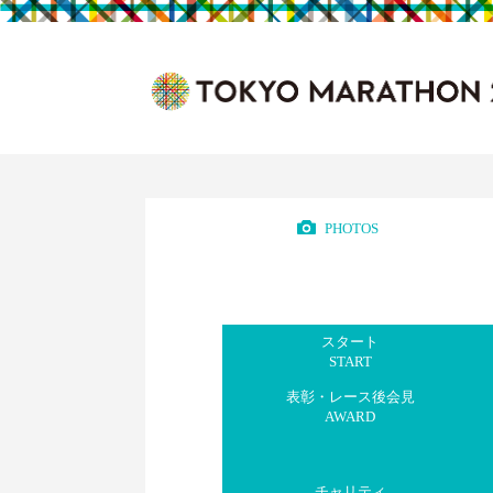
PHOTOS
スタート
START
表彰・レース後会見
AWARD
チャリティ